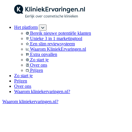
Het platform
Bereik nieuwe potentiële klanten
Unieke 3 in 1 marketingtool
Een slim reviewsysteem
Waarom KliniekErvaringen.nl
Extra opvallen
Zo start je
Over ons
Prijzen
Zo start je
Prijzen
Over ons
Waarom kliniekervaringen.nl?
Waarom kliniekervaringen.nl?