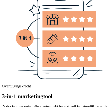
Overtuigingskracht
3-in-1 marketingtool
Zodra je jouw potentiële klanten hebt bereikt, wil je natuurlijk over