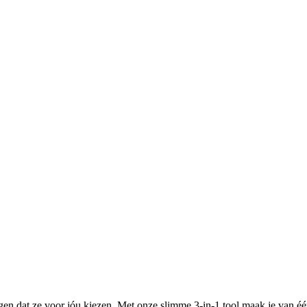
tuigen dat ze voor jóu kiezen. Met onze slimme 3-in-1 tool maak je van 