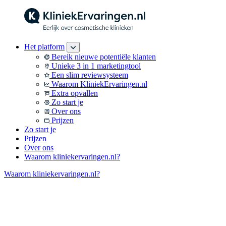
Het platform
Bereik nieuwe potentiële klanten
Unieke 3 in 1 marketingtool
Een slim reviewsysteem
Waarom KliniekErvaringen.nl
Extra opvallen
Zo start je
Over ons
Prijzen
Zo start je
Prijzen
Over ons
Waarom kliniekervaringen.nl?
Waarom kliniekervaringen.nl?