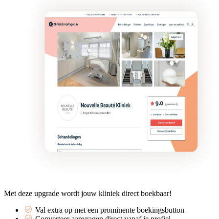
Met deze upgrade wordt jouw kliniek direct boekbaar!
Val extra op met een prominente boekingsbutton
Converteer aanvragen direct vanaf je profiel