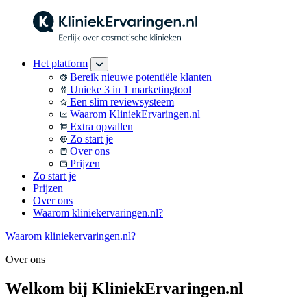
Het platform
Bereik nieuwe potentiële klanten
Unieke 3 in 1 marketingtool
Een slim reviewsysteem
Waarom KliniekErvaringen.nl
Extra opvallen
Zo start je
Over ons
Prijzen
Zo start je
Prijzen
Over ons
Waarom kliniekervaringen.nl?
Waarom kliniekervaringen.nl?
Over ons
Welkom bij KliniekErvaringen.nl