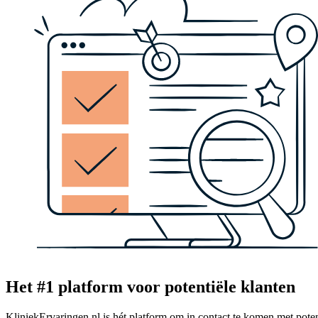
Het #1 platform voor potentiële klanten
KliniekErvaringen.nl is hét platform om in contact te komen met poten