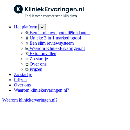
Het platform
Bereik nieuwe potentiële klanten
Unieke 3 in 1 marketingtool
Een slim reviewsysteem
Waarom KliniekErvaringen.nl
Extra opvallen
Zo start je
Over ons
Prijzen
Zo start je
Prijzen
Over ons
Waarom kliniekervaringen.nl?
Waarom kliniekervaringen.nl?